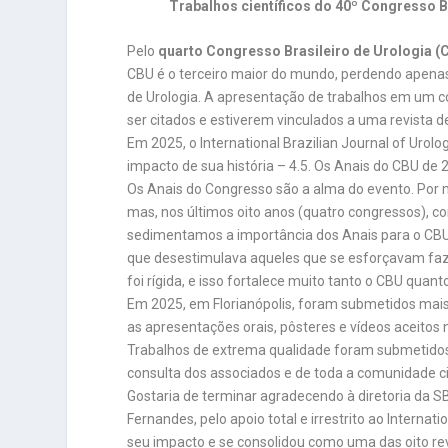
Trabalhos científicos do 40º Congresso B
Pelo
quarto Congresso Brasileiro de Urologia (
CBU é o terceiro maior do mundo, perdendo apena
de Urologia. A apresentação de trabalhos em um co
ser citados e estiverem vinculados a uma revista d
Em 2025, o International Brazilian Journal of Urolo
impacto de sua história – 4.5. Os Anais do CBU de 2
Os Anais do Congresso são a alma do evento. Por 
mas, nos últimos oito anos (quatro congressos), co
sedimentamos a importância dos Anais para o CBU e
que desestimulava aqueles que se esforçavam faze
foi rígida, e isso fortalece muito tanto o CBU quant
Em 2025, em Florianópolis, foram submetidos mais
as apresentações orais, pôsteres e vídeos aceito
Trabalhos de extrema qualidade foram submetidos
consulta dos associados e de toda a comunidade cie
Gostaria de terminar agradecendo à diretoria da SB
Fernandes, pelo apoio total e irrestrito ao Interna
seu impacto e se consolidou como uma das oito re