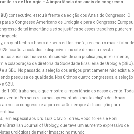
rasileiro de Urologia – A importância dos anais do congresso
CBU)
consecutivo, estou à frente da edição dos Anais do Congresso. O
s para o Congresso Americano de Urologia e para o Congresso Europeu
ngresso de tal importância só se justifica se esses trabalhos puderem
e impacto.
gy, do qual tenho a honra de ser o editor-chefe, recebeu o maior fator d
025 ficarão vinculados e disponíveis no site de nossa revista.
muitos anos não houve continuidade de sua publicação, infelizmente,
m a colaboração da diretoria da Sociedade Brasileira de Urologia (SBU),
 a SBU. No passado, a seleção dos artigos praticamente não existia, 
ndo pesquisa de qualidade. Nos últimos quatro congressos, a seleção
o a SBU.
 de 1.000 trabalhos, o que mostra a importância do nosso evento. Toda
s no evento têm seus resumos apresentados nesta edição dos Anais.
 ao nosso congresso e agora estarão sempre à disposição para
ntífica.
U, em especial aos Drs. Luiz Otávio Torres, Rodolfo Reis e Roni
tional Brazilian Journal of Urology, que teve um aumento expressivo de
vistas urológicas de maior impacto no mundo.