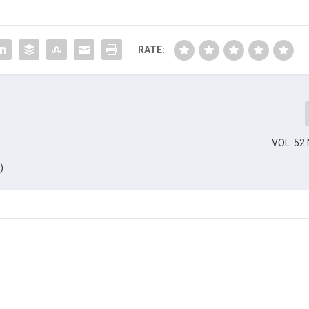
RATE:
VOL. 52 
)