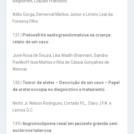
Begliomini, Cláudio Francisco
Atílio Gorga, Demerval Mattos Júnior e Limírio Leal da
Fonseca Filho
131 |
Pielonefrite xantogranulomatosa na criança:
relato de um caso
José Rosa de Souza, Lilia Wadih Ghannam, Sandra
Pavlikoff Issa Mattos e Rita de Cássia Gonçalves de
Alencar
135 |
Tumor de uteter – Descrição de um caso – Papel
da ureteroscopia no diagnóstico e tratamento
Netto Jr. Nélson Rodrigues, Cortado P.L., Claro J.F.A. e
Lemos G.C.
139 |
Angiomiolipoma renal em paciente grávida sem
esclerose tuberosa