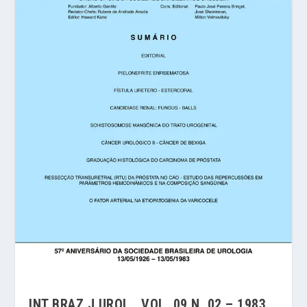
INT BRAZ J UROL. VOL. 09 N. 02 – 1983