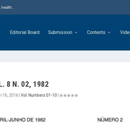
health...
Editorial Board
Submission
Contents
Vide
. 8 N. 02, 1982
n 16, 2016
|
Vol. Numbers 01-10
|