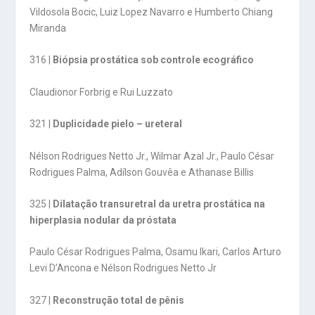
Vildosola Bocic, Luiz Lopez Navarro e Humberto Chiang
Miranda
316 |
Biópsia prostática sob controle ecográfico
Claudionor Forbrig e Rui Luzzato
321 |
Duplicidade pielo – ureteral
Nélson Rodrigues Netto Jr., Wilmar Azal Jr., Paulo César
Rodrigues Palma, Adílson Gouvêa e Athanase Billis
325 |
Dilatação transuretral da uretra prostática na
hiperplasia nodular da próstata
Paulo César Rodrigues Palma, Osamu Ikari, Carlos Arturo
Levi D’Ancona e Nélson Rodrigues Netto Jr
327 |
Reconstrução total de pênis