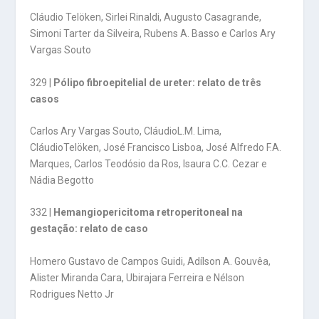
Cláudio Telöken, Sirlei Rinaldi, Augusto Casagrande,
Simoni Tarter da Silveira, Rubens A. Basso e Carlos Ary
Vargas Souto
329 |
Pólipo fibroepitelial de ureter: relato de três
casos
Carlos Ary Vargas Souto, CláudioL.M. Lima,
CláudioTelöken, José Francisco Lisboa, José Alfredo F.A.
Marques, Carlos Teodósio da Ros, Isaura C.C. Cezar e
Nádia Begotto
332 |
Hemangiopericitoma retroperitoneal na
gestação: relato de caso
Homero Gustavo de Campos Guidi, Adílson A. Gouvêa,
Alister Miranda Cara, Ubirajara Ferreira e Nélson
Rodrigues Netto Jr