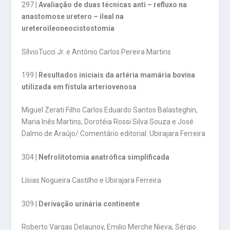
297 |
Avaliação de duas técnicas anti – refluxo na
anastomose uretero – ileal na
ureteroileoneocistostomia
SílvioTucci Jr. e Antônio Carlos Pereira Martins
199 |
Resultados iniciais da artéria mamária bovina
utilizada em fístula arteriovenosa
Miguel Zerati Filho Carlos Eduardo Santos Balasteghin,
Maria Inês Martins, Dorotéia Rossi Silva Souza e José
Dalmo de Araújo/ Comentário editorial: Ubirajara Ferreira
304 |
Nefrolitotomia anatrófica simplificada
Lísias Nogueira Castilho e Ubirajara Ferreira
309 |
Derivação urinária continente
Roberto Vargas Delaunoy, Emilio Merche Nieva, Sérgio