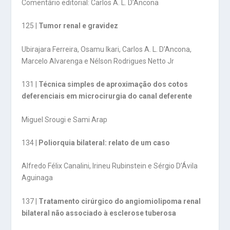
Comentário editorial: Carlos A. L. D’Ancona
125 |
Tumor renal e gravidez
Ubirajara Ferreira, Osamu Ikari, Carlos A. L. D’Ancona,
Marcelo Alvarenga e Nélson Rodrigues Netto Jr
131 |
Técnica simples de aproximação dos cotos
deferenciais em microcirurgia do canal deferente
Miguel Srougi e Sami Arap
134 |
Poliorquia bilateral: relato de um caso
Alfredo Félix Canalini, Irineu Rubinstein e Sérgio D’Ávila
Aguinaga
137 |
Tratamento cirúrgico do angiomiolipoma renal
bilateral não associado à esclerose tuberosa