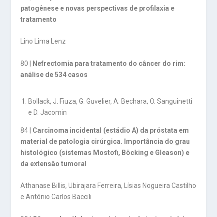
patogênese e novas perspectivas de profilaxia e
tratamento
Lino Lima Lenz
80 |
Nefrectomia para tratamento do câncer do rim:
análise de 534 casos
Bollack, J. Fiuza, G. Guvelier, A. Bechara, O. Sanguinetti
e D. Jacomin
84 |
Carcinoma incidental (estádio A) da próstata em
material de patologia cirúrgica. Importância do grau
histológico (sistemas Mostofi, Böcking e Gleason) e
da extensão tumoral
Athanase BilIis, Ubirajara Ferreira, Lísias Nogueira Castilho
e Antônio Carlos Baccili