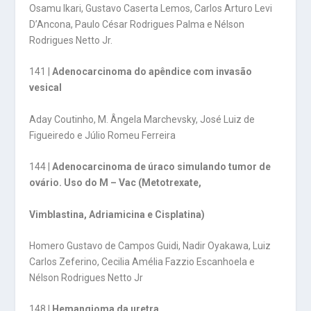
Osamu Ikari, Gustavo Caserta Lemos, Carlos Arturo Levi
D’Ancona, Paulo César Rodrigues Palma e Nélson
Rodrigues Netto Jr.
141 |
Adenocarcinoma do apêndice com invasão
vesical
Aday Coutinho, M. Ângela Marchevsky, José Luiz de
Figueiredo e Júlio Romeu Ferreira
144 |
Adenocarcinoma de úraco simulando tumor de
ovário. Uso do M – Vac (Metotrexate,
Vimblastina, Adriamicina e Cisplatina)
Homero Gustavo de Campos Guidi, Nadir Oyakawa, Luiz
Carlos Zeferino, Cecilia Amélia Fazzio Escanhoela e
Nélson Rodrigues Netto Jr
148 |
Hemangioma da uretra