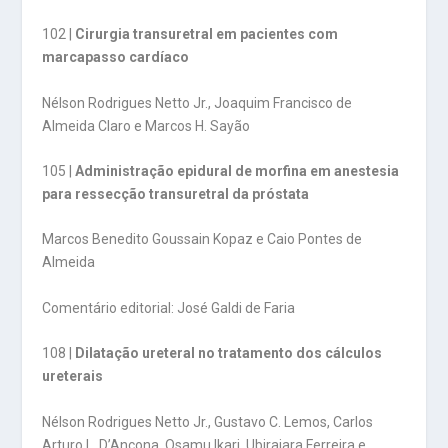
102 |
Cirurgia transuretral em pacientes com
marcapasso cardíaco
Nélson Rodrigues Netto Jr., Joaquim Francisco de
Almeida Claro e Marcos H. Sayão
105 |
Administração epidural de morfina em anestesia
para ressecção transuretral da próstata
Marcos Benedito Goussain Kopaz e Caio Pontes de
Almeida
Comentário editorial: José Galdi de Faria
108 |
Dilatação ureteral no tratamento dos cálculos
ureterais
Nélson Rodrigues Netto Jr., Gustavo C. Lemos, Carlos
Arturo L. D’Ancona, Osamu Ikari, Ubirajara Ferreira e