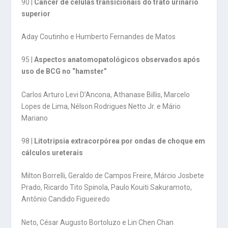
90 |
Câncer de células transicionais do trato urinário
superior
Aday Coutinho e Humberto Fernandes de Matos
95 |
Aspectos anatomopatológicos observados após
uso de BCG no “hamster”
Carlos Arturo Levi D’Ancona, Athanase Billis, Marcelo
Lopes de Lima, Nélson Rodrigues Netto Jr. e Mário
Mariano
98 |
Litotripsia extracorpórea por ondas de choque em
cálculos ureterais
Milton Borrelli, Geraldo de Campos Freire, Márcio Josbete
Prado, Ricardo Tito Spinola, Paulo Kouiti Sakuramoto,
Antônio Candido Figueiredo
Neto, César Augusto Bortoluzo e Lin Chen Chan