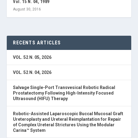
Vol. 15 N. 04, 1989
August 30, 2016
RECENTS ARTICLES
VOL. 52 N. 05, 2026
VOL. 52 N. 04, 2026
Salvage Single-Port Transvesical Robotic Radical
Prostatectomy Following High-Intensity Focused
Ultrasound (HIFU) Therapy
Robotic-Assisted Laparoscopic Buccal Mucosal Graft
Ureteroplasty and Ureteral Reimplantation for Repair
of Complex Ureteral Strictures Using the Modular
Carina™ System